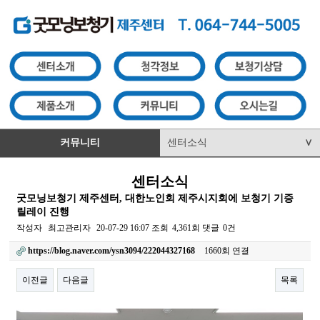
커뮤니티
센터소식
∨
센터소식
굿모닝보청기 제주센터, 대한노인회 제주시지회에 보청기 기증
릴레이 진행
작성자
최고관리자
20-07-29 16:07
조회
4,361회
댓글
0건
https://blog.naver.com/ysn3094/222044327168
1660회 연결
이전글
다음글
목록
본문