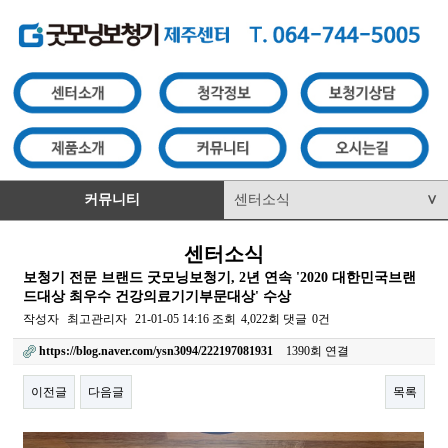
커뮤니티
센터소식
∨
센터소식
보청기 전문 브랜드 굿모닝보청기, 2년 연속 '2020 대한민국브랜
드대상 최우수 건강의료기기부문대상' 수상
작성자
최고관리자
21-01-05 14:16
조회
4,022회
댓글
0건
https://blog.naver.com/ysn3094/222197081931
1390회 연결
이전글
다음글
목록
본문