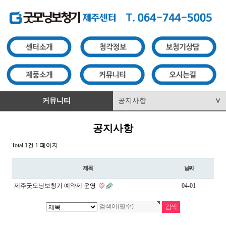
커뮤니티
공지사항
∨
공지사항
Total 1건
1 페이지
제목
날짜
제주굿모닝보청기 예약제 운영
04-01