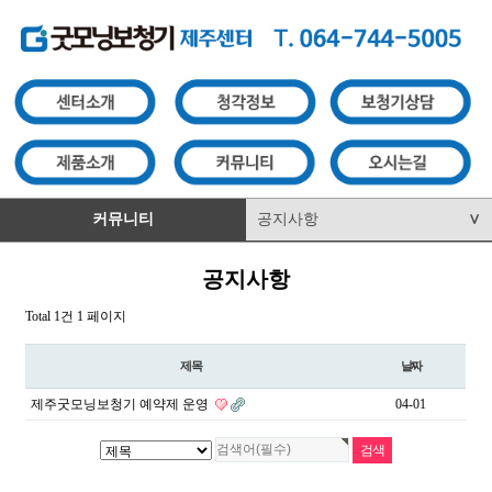
커뮤니티
공지사항
∨
공지사항
Total 1건
1 페이지
제목
날짜
제주굿모닝보청기 예약제 운영
04-01